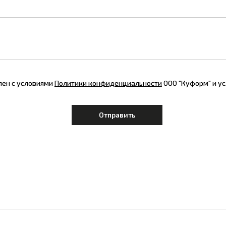
лен с условиями
Политики конфиденциальности
ООО "Куформ" и у